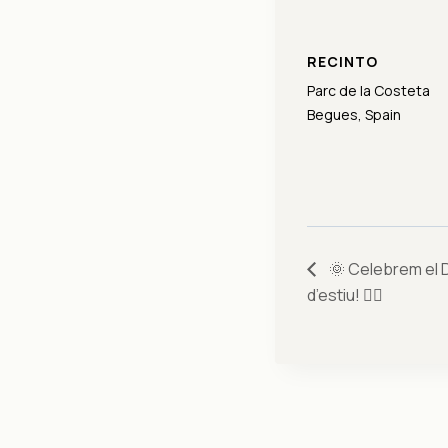
RECINTO
Parc de la Costeta
Begues
,
Spain
🌞 Celebrem el Di
d’estiu! 🧘‍♀️