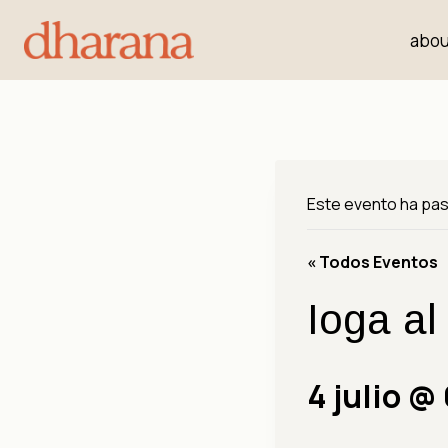
abou
Este evento ha pa
« Todos Eventos
Ioga al
4 julio @