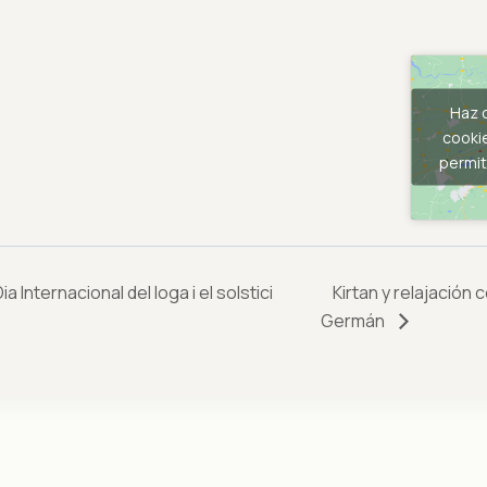
Haz c
cooki
permit
a Internacional del Ioga i el solstici
Kirtan y relajación
Germán