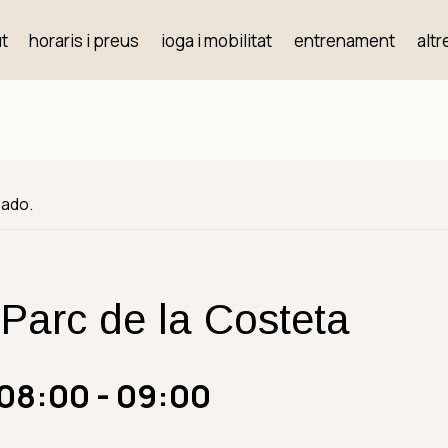
t
horaris i preus
ioga i mobilitat
entrenament
altr
sado.
 Parc de la Costeta
 08:00
-
09:00