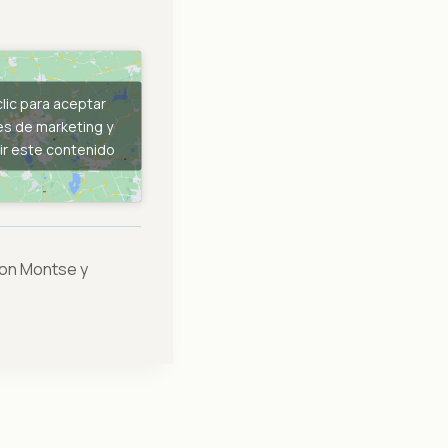
lic para aceptar
es de marketing y
ir este contenido
 con Montse y