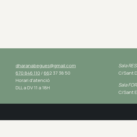
dharanabegues@gmail.com
Sala RES
670 846 110
/
66
2 37 38 50
C/Sant 
Horari d'atenció
Sala FO
DLL a DV 11 a 18H
C/Sant E